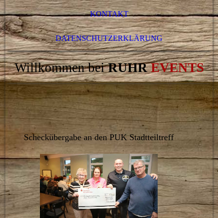
KONTAKT
DATENSCHUTZERKLÄRUNG
Willkommen bei
RUHR
EVENTS
Scheckübergabe an den PUK Stadtteiltreff