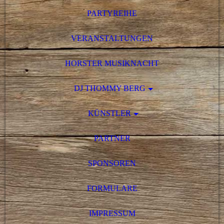
PARTYREIHE
VERANSTALTUNGEN
HORSTER MUSIKNACHT
DJ THOMMY BERG
KÜNSTLER
PARTNER
SPONSOREN
FORMULARE
IMPRESSUM