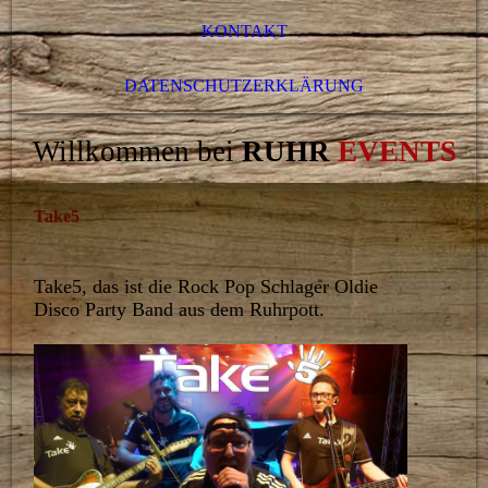
KONTAKT
DATENSCHUTZERKLÄRUNG
Willkommen bei
RUHR
EVENTS
Take5
Take5, das ist die Rock Pop Schlager Oldie
Disco Party Band aus dem Ruhrpott.